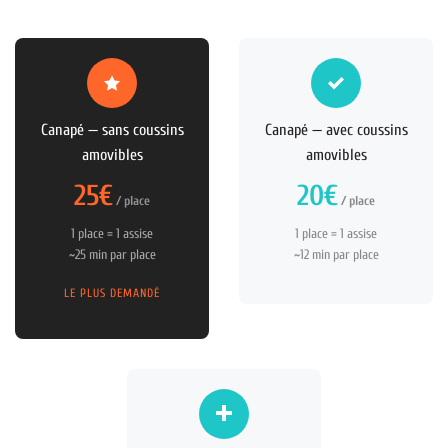
Canapé — sans coussins
Canapé — avec coussins
amovibles
amovibles
25€
20€
/ place
/ place
1 place = 1 assise
1 place = 1 assise
~25 min par place
~12 min par place
LE PLUS DEMANDÉ