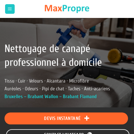
Passer
au
contenu
Nettoyage de canapé
professionnel à domicile
Tissu · Cuir · Velours · Alcantara · Microfibre
Auréoles · Odeurs · Pipi de chat · Taches · Anti-acariens
Bruxelles – Brabant Wallon – Brabant Flamand
DEVIS INSTANTANÉ