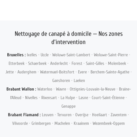
Nettoyage de canapé à domicile — Nos zones
d’intervention
Bruxelles :
Ixelles · Uccle · Woluwe-Saint-Lambert · Woluwe-Saint-Pierre ·
Etterbeek · Schaerbeek · Anderlecht · Forest · Saint-Gilles · Molenbeek ·
Jette · Auderghem · Watermael-Boitsfort · Evere · Berchem-Sainte-Agathe ·
Ganshoren · Laeken
Brabant Wallon :
Waterloo · Wavre · Ottignies-Louvain-la-Neuve · Braine-
l’Alleud · Nivelles · Rixensart · La Hulpe · Lasne · Court-Saint-Étienne ·
Genappe
Brabant Flamand :
Leuven · Tervuren · Overijse · Hoeilaart · Zaventem ·
Vilvoorde · Grimbergen · Machelen · Kraainem · Wezembeek-Oppem