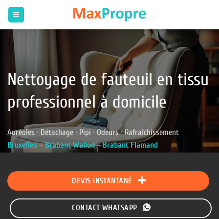
Passer
au
contenu
Nettoyage de fauteuil en tissu
professionnel à domicile
Auréoles · Détachage · Pipi · Odeurs · Rafraîchissement
Bruxelles – Brabant Wallon – Brabant Flamand
DEVIS INSTANTANÉ
CONTACT WHATSAPP