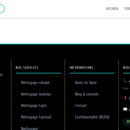
ACCUEIL
TEX
NOS SERVICES
INFORMATIONS
NOU
et
Nettoyage canapé
Devis en ligne
Lun –
Nettoyage matelas
Blog & conseils
B
Nettoyage tapis
Contact
Nettoyage fauteuil
Confidentialité (RGPD)
Nettoyage