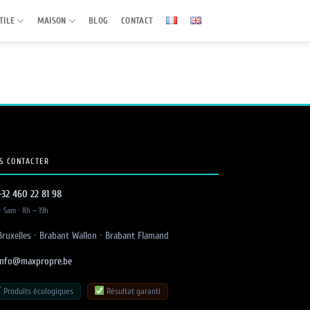
TILE
MAISON
BLOG
CONTACT
S CONTACTER
+32 460 22 81 98
 Sam · 8h – 19h
ruxelles · Brabant Wallon · Brabant Flamand
info@maxpropre.be
Produits écologiques
Résultat garanti