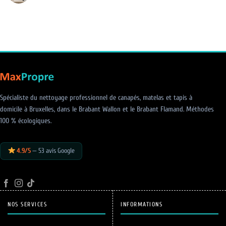
solution
pour
soude
Aucun
chaque
sur
commentaire
tache
canapé
sur
:
Nettoyage
ce
de
qui
printemps
marche
:
(et
redonnez
ce
vie
qui
à
peut
vos
tout
textiles
gâcher)
d’ameublement
Spécialiste du nettoyage professionnel de canapés, matelas et tapis à
domicile à Bruxelles, dans le Brabant Wallon et le Brabant Flamand. Méthodes
100 % écologiques.
4.9/5
— 53 avis Google
NOS SERVICES
INFORMATIONS