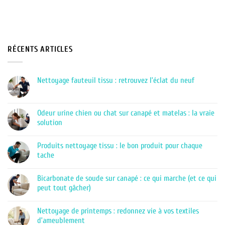
RÉCENTS ARTICLES
Nettoyage fauteuil tissu : retrouvez l’éclat du neuf
Aucun
commentaire
sur
Nettoyage
Odeur urine chien ou chat sur canapé et matelas : la vraie
fauteuil
solution
tissu
:
Aucun
retrouvez
commentaire
l’éclat
Produits nettoyage tissu : le bon produit pour chaque
sur
du
Odeur
tache
neuf
urine
chien
Aucun
ou
commentaire
Bicarbonate de soude sur canapé : ce qui marche (et ce qui
chat
sur
sur
Produits
peut tout gâcher)
canapé
nettoyage
et
tissu
Aucun
matelas
:
commentaire
Nettoyage de printemps : redonnez vie à vos textiles
:
le
sur
la
bon
Bicarbonate
d’ameublement
vraie
produit
de