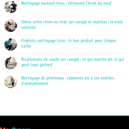
Nettoyage fauteuil tissu : retrouvez l’éclat du neuf
Aucun
commentaire
sur
Nettoyage
Odeur urine chien ou chat sur canapé et matelas : la vraie
fauteuil
solution
tissu
:
Aucun
retrouvez
commentaire
l’éclat
Produits nettoyage tissu : le bon produit pour chaque
sur
du
Odeur
tache
neuf
urine
chien
Aucun
ou
commentaire
Bicarbonate de soude sur canapé : ce qui marche (et ce qui
chat
sur
sur
Produits
peut tout gâcher)
canapé
nettoyage
et
tissu
Aucun
matelas
:
commentaire
Nettoyage de printemps : redonnez vie à vos textiles
:
le
sur
la
bon
Bicarbonate
d’ameublement
vraie
produit
de
solution
pour
soude
Aucun
chaque
sur
commentaire
tache
canapé
sur
:
Nettoyage
ce
de
qui
printemps
marche
:
(et
redonnez
ce
vie
qui
à
peut
vos