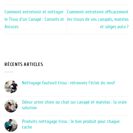
Comment entretenir et nettoyer
Comment entretenir efficacement
le Tissu d’un Canapé : Conseils et
les tissus de vos canapés, matelas
Astuces
et sièges auto ?
RÉCENTS ARTICLES
Nettoyage fauteuil tissu : retrouvez l’éclat du neuf
Aucun
commentaire
sur
Nettoyage
Odeur urine chien ou chat sur canapé et matelas : la vraie
fauteuil
solution
tissu
:
Aucun
retrouvez
commentaire
l’éclat
Produits nettoyage tissu : le bon produit pour chaque
sur
du
Odeur
tache
neuf
urine